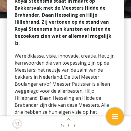
Royal Steensma staat in maart op
Bakkersvak met de Meesters Hidde de
Brabander, Daan Hesseling en Hiljo
Hillebrand. Zij vertonen op de stand van
Royal Steensma hun kunsten en laten de
bezoekers zien wat er allemaal mogelijk
is.
Wereldklasse, visie, innovatie, creatie. Het zijn
kernwoorden die van toepassing zijn op de
Meesters: het neusje van de zalm van de
bakkers in Nederland. De titel Meester
Boulanger en/of Meester Patissier is alleen
weggelegd voor de allerbesten. Hiljo
Hillebrand, Daan Hesseling en Hidde de
Brabander zijn drie van deze Meesters. Alle
drie hebben ze hun eigen visie op het
bakkersvak, maar één ding hebben ze
gemeen: ze gaan voor kwaliteit. Dat geldt ook
5
/
7
Back to index