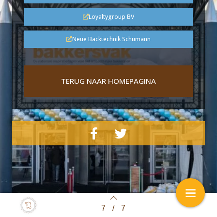
Loyaltygroup BV
Neue Backtechnik Schumann
TERUG NAAR HOMEPAGINA
7
/
7
Back to index