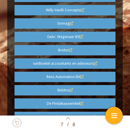
Willy Vanilli Concepts
Sinmag
Gebr. Wagenaar BV
Bridor
vanBoekel accountants en adviseurs
Rens Automation BV
Beldos
De Pindakaaswinkel
Newtech Intelligent Automation Ltd
7
/
8
Back to index