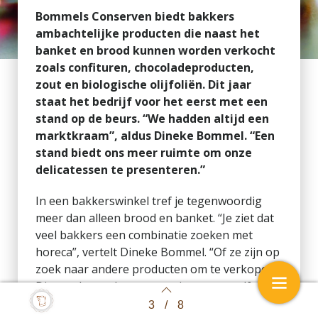
Bommels Conserven biedt bakkers
ambachtelijke producten die naast het
banket en brood kunnen worden verkocht
zoals confituren, chocoladeproducten,
zout en biologische olijfoliën. Dit jaar
staat het bedrijf voor het eerst met een
stand op de beurs. “We hadden altijd een
marktkraam”, aldus Dineke Bommel. “Een
stand biedt ons meer ruimte om onze
delicatessen te presenteren.”
In een bakkerswinkel tref je tegenwoordig
meer dan alleen brood en banket. “Je ziet dat
veel bakkers een combinatie zoeken met
horeca”, vertelt Dineke Bommel. “Of ze zijn op
zoek naar andere producten om te verkopen.
Die producten hoeven ze niet per se zelf te
maken. Belangrijk is wel dat het om
3
/
8
Back to index