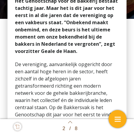
Het Genootschap voor de Bakkerij bestaat
tachtig jaar. Maar het is dit jaar voor het
eerst in al die jaren dat de vereniging op
een vakbeurs staat. “Onbekend maakt
onbemind, en deze beurs is het ultieme
moment om onze bekendheid bij de
bakkers in Nederland te vergroten”, zegt
voorzitter Geale de Haan.
De vereniging, aanvankelijk opgericht door
een aantal hoge heren in de sector, heeft
zichzelf in de afgelopen jaren
getransformeerd richting een modern
netwerk voor de gehele bakkerijbranche,
waarin het collectief én de individuele leden
centraal staan. Op de Bakkersvak is het
Genootschap dit jaar voor het eerst te vinden.
“We staan op de beurs niet om iets te
verkopen maar om kenbaar te maken wat we
2
/
8
Back to index