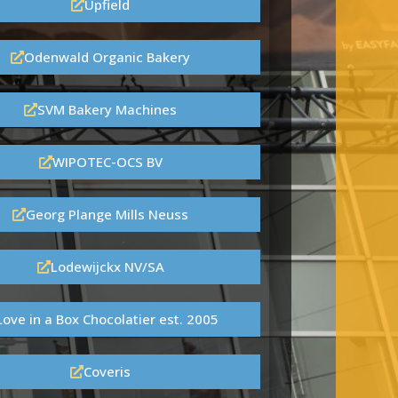
Upfield
Odenwald Organic Bakery
SVM Bakery Machines
WIPOTEC-OCS BV
Georg Plange Mills Neuss
Lodewijckx NV/SA
Love in a Box Chocolatier est. 2005
Coveris