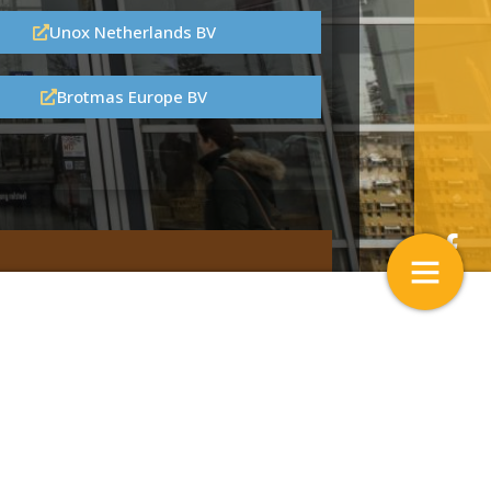
Unox Netherlands BV
Brotmas Europe BV
p de beurs
Plattegrond van de beurs
9