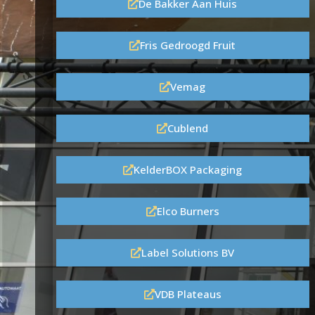
De Bakker Aan Huis
Fris Gedroogd Fruit
Vemag
Cublend
KelderBOX Packaging
Elco Burners
Label Solutions BV
VDB Plateaus