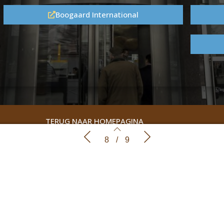
Boogaard International
TERUG NAAR HOMEPAGINA
Praktische informatie
Nieuwkomers o
8
/
9
7
8