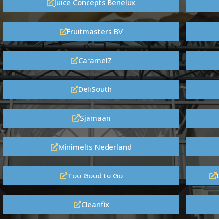
Juice Concepts Benelux
Fruitmasters BV
CaramelZ
DeliSouth
Sjamaan
Minimelts Nederland
Too Good to Go
Cleanfix