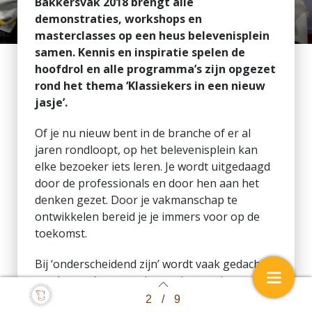
Bakkersvak 2018 brengt alle
demonstraties, workshops en
masterclasses op een heus belevenisplein
samen. Kennis en inspiratie spelen de
hoofdrol en alle programma’s zijn opgezet
rond het thema ‘Klassiekers in een nieuw
jasje’.
Of je nu nieuw bent in de branche of er al
jaren rondloopt, op het belevenisplein kan
elke bezoeker iets leren. Je wordt uitgedaagd
door de professionals en door hen aan het
denken gezet. Door je vakmanschap te
ontwikkelen bereid je je immers voor op de
toekomst.
Bij ‘onderscheidend zijn’ wordt vaak gedacht
aan het maken van nieuwe, innovatieve
producten, maar de klassiekers goed
2
/
9
Back to index