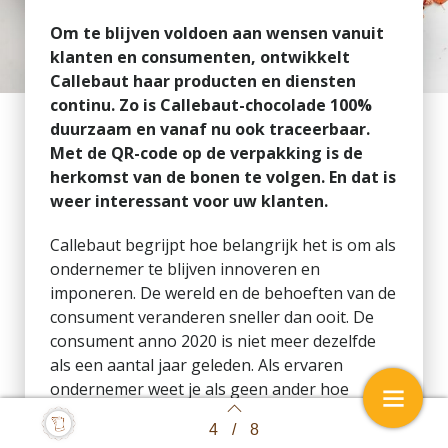
Om te blijven voldoen aan wensen vanuit
klanten en consumenten, ontwikkelt
Callebaut haar producten en diensten
continu. Zo is Callebaut-chocolade 100%
duurzaam en vanaf nu ook traceerbaar.
Met de QR-code op de verpakking is de
herkomst van de bonen te volgen. En dat is
weer interessant voor uw klanten.
Callebaut begrijpt hoe belangrijk het is om als
ondernemer te blijven innoveren en
imponeren. De wereld en de behoeften van de
consument veranderen sneller dan ooit. De
consument anno 2020 is niet meer dezelfde
als een aantal jaar geleden. Als ervaren
ondernemer weet je als geen ander hoe
belangrijk het is om met je klanten mee te
4
/
8
Back to index
groeien en hen te blijven verrassen.