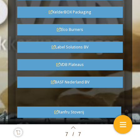
KelderBOX Packaging
Elco Burners
Label Solutions BV
VDB Plateaus
BASF Nederland BV
Ranfru Stoverij
Juice Concepts Benelux
7
/
7
Back to index