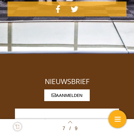
NIEUWSBRIEF
AANMELDEN
7
/
9
Back to index